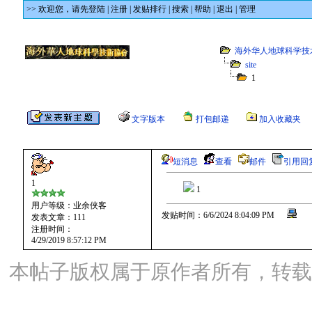
>> 欢迎您，
请先登陆
|
注册
|
发贴排行
|
搜索
|
帮助
|
退出
|
管理
海外华人地球科学技
site
1
文字版本
打包邮递
加入收藏夹
短消息
查看
邮件
引用回
1
1
用户等级：业余侠客
发贴时间：6/6/2024 8:04:09 PM
发表文章：111
注册时间：
4/29/2019 8:57:12 PM
本帖子版权属于原作者所有，转载请