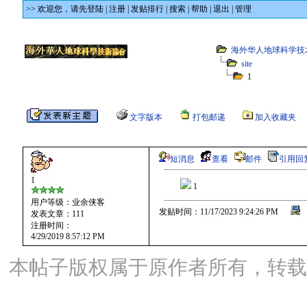
>> 欢迎您，
请先登陆
|
注册
|
发贴排行
|
搜索
|
帮助
|
退出
|
管理
海外华人地球科学技
site
1
文字版本
打包邮递
加入收藏夹
短消息
查看
邮件
引用回
1
1
用户等级：业余侠客
发贴时间：11/17/2023 9:24:26 PM
发表文章：111
注册时间：
4/29/2019 8:57:12 PM
本帖子版权属于原作者所有，转载请