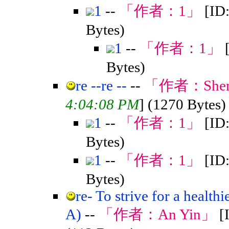
1
--
「作者：
1
」
[ID
Bytes)
1
--
「作者：
1
」
Bytes)
re --re --
--
「作者：
She
4:04:08 PM
] (1270 Bytes)
1
--
「作者：
1
」
[ID
Bytes)
1
--
「作者：
1
」
[ID
Bytes)
re- To strive for a health
A)
--
「作者：
An Yin
」
[