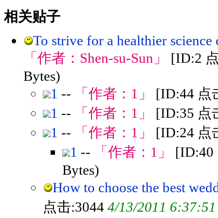
相关贴子
To strive for a healthier scienc
「作者：
Shen-su-Sun
」
[ID:2 
Bytes)
1
--
「作者：
1
」
[ID:44 点
1
--
「作者：
1
」
[ID:35 点
1
--
「作者：
1
」
[ID:24 点
1
--
「作者：
1
」
[ID:4
Bytes)
How to choose the best wed
点击:3044
4/13/2011 6:37:5