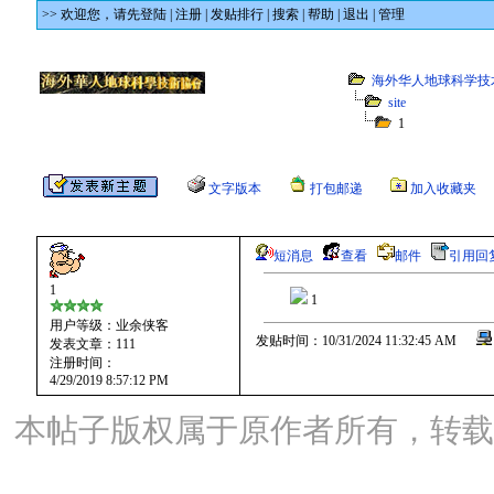
>> 欢迎您，
请先登陆
|
注册
|
发贴排行
|
搜索
|
帮助
|
退出
|
管理
海外华人地球科学技
site
1
文字版本
打包邮递
加入收藏夹
短消息
查看
邮件
引用回
1
1
用户等级：业余侠客
发贴时间：10/31/2024 11:32:45 AM
发表文章：111
注册时间：
4/29/2019 8:57:12 PM
本帖子版权属于原作者所有，转载请