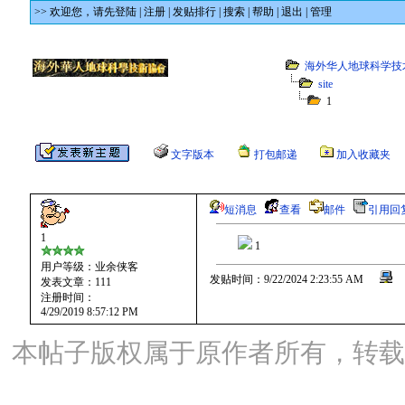
>> 欢迎您，
请先登陆
|
注册
|
发贴排行
|
搜索
|
帮助
|
退出
|
管理
海外华人地球科学技
site
1
文字版本
打包邮递
加入收藏夹
短消息
查看
邮件
引用回
1
1
用户等级：业余侠客
发贴时间：9/22/2024 2:23:55 AM
发表文章：111
注册时间：
4/29/2019 8:57:12 PM
本帖子版权属于原作者所有，转载请