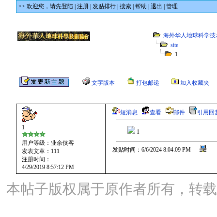
>> 欢迎您，
请先登陆
|
注册
|
发贴排行
|
搜索
|
帮助
|
退出
|
管理
海外华人地球科学技
site
1
文字版本
打包邮递
加入收藏夹
短消息
查看
邮件
引用回
1
1
用户等级：业余侠客
发贴时间：6/6/2024 8:04:09 PM
发表文章：111
注册时间：
4/29/2019 8:57:12 PM
本帖子版权属于原作者所有，转载请